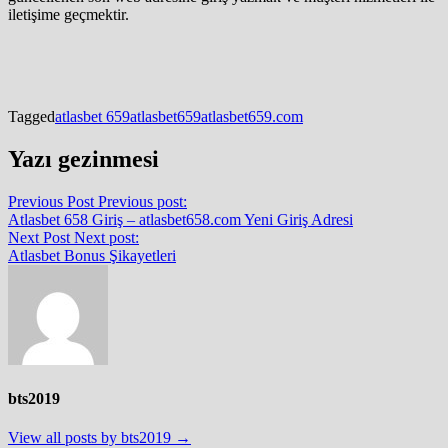
iletişime geçmektir.
Tagged
atlasbet 659
atlasbet659
atlasbet659.com
Yazı gezinmesi
Previous Post
Previous post:
Atlasbet 658 Giriş – atlasbet658.com Yeni Giriş Adresi
Next Post
Next post:
Atlasbet Bonus Şikayetleri
bts2019
View all posts by bts2019 →