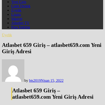
Yeni Giriş
Canlı Destek
Üyelik
Lisans
Şikayet
Atlasbet TV
Para Yatırma
Üyelik
Atlasbet 659 Giriş – atlasbet659.com Yeni
Giriş Adresi
by
bts2019
Nisan 15, 2022
Atlasbet 659 Giriş –
atlasbet659.com Yeni Giriş Adresi