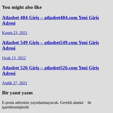
You might also like
Atlasbet 484 Giriş – atlasbet484.com Yeni Giriş
Adresi
Kasım 23, 2021
Atlasbet 549 Giriş – atlasbet549.com Yeni Giriş
Adresi
Ocak 13, 2022
Atlasbet 526 Giriş – atlasbet526.com Yeni Giriş
Adresi
Aralık 27, 2021
Bir yanıt yazın
E-posta adresiniz yayınlanmayacak.
Gerekli alanlar
*
ile
işaretlenmişlerdir