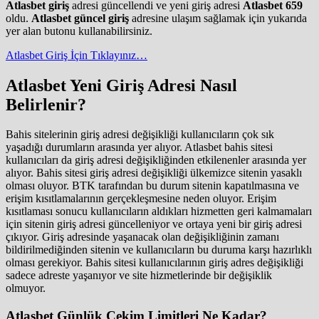
Atlasbet giriş
adresi güncellendi ve yeni giriş adresi
Atlasbet 659
oldu.
Atlasbet güncel giriş
adresine ulaşım sağlamak için yukarıda
yer alan butonu kullanabilirsiniz.
Atlasbet Giriş İçin Tıklayınız…
Atlasbet Yeni Giriş Adresi Nasıl
Belirlenir?
Bahis sitelerinin giriş adresi değişikliği kullanıcıların çok sık
yaşadığı durumların arasında yer alıyor. Atlasbet bahis sitesi
kullanıcıları da giriş adresi değişikliğinden etkilenenler arasında yer
alıyor. Bahis sitesi giriş adresi değişikliği ülkemizce sitenin yasaklı
olması oluyor. BTK tarafından bu durum sitenin kapatılmasına ve
erişim kısıtlamalarının gerçekleşmesine neden oluyor. Erişim
kısıtlaması sonucu kullanıcıların aldıkları hizmetten geri kalmamaları
için sitenin giriş adresi güncelleniyor ve ortaya yeni bir giriş adresi
çıkıyor. Giriş adresinde yaşanacak olan değişikliğinin zamanı
bildirilmediğinden sitenin ve kullanıcıların bu duruma karşı hazırlıklı
olması gerekiyor. Bahis sitesi kullanıcılarının giriş adres değişikliği
sadece adreste yaşanıyor ve site hizmetlerinde bir değişiklik
olmuyor.
Atlasbet Günlük Çekim Limitleri Ne Kadar?