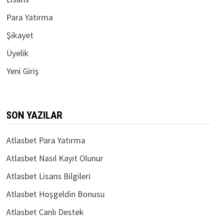
Para Yatırma
Şikayet
Üyelik
Yeni Giriş
SON YAZILAR
Atlasbet Para Yatırma
Atlasbet Nasıl Kayıt Olunur
Atlasbet Lisans Bilgileri
Atlasbet Hoşgeldin Bonusu
Atlasbet Canlı Destek