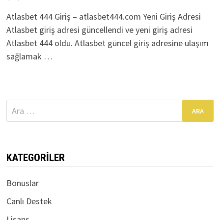
Atlasbet 444 Giriş – atlasbet444.com Yeni Giriş Adresi
Atlasbet giriş adresi güncellendi ve yeni giriş adresi
Atlasbet 444 oldu. Atlasbet güncel giriş adresine ulaşım
sağlamak …
Arama:
KATEGORILER
Bonuslar
Canlı Destek
Lisans