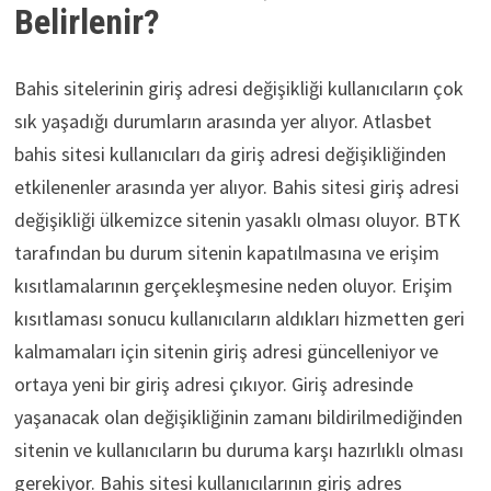
Belirlenir?
Bahis sitelerinin giriş adresi değişikliği kullanıcıların çok
sık yaşadığı durumların arasında yer alıyor. Atlasbet
bahis sitesi kullanıcıları da giriş adresi değişikliğinden
etkilenenler arasında yer alıyor. Bahis sitesi giriş adresi
değişikliği ülkemizce sitenin yasaklı olması oluyor. BTK
tarafından bu durum sitenin kapatılmasına ve erişim
kısıtlamalarının gerçekleşmesine neden oluyor. Erişim
kısıtlaması sonucu kullanıcıların aldıkları hizmetten geri
kalmamaları için sitenin giriş adresi güncelleniyor ve
ortaya yeni bir giriş adresi çıkıyor. Giriş adresinde
yaşanacak olan değişikliğinin zamanı bildirilmediğinden
sitenin ve kullanıcıların bu duruma karşı hazırlıklı olması
gerekiyor. Bahis sitesi kullanıcılarının giriş adres