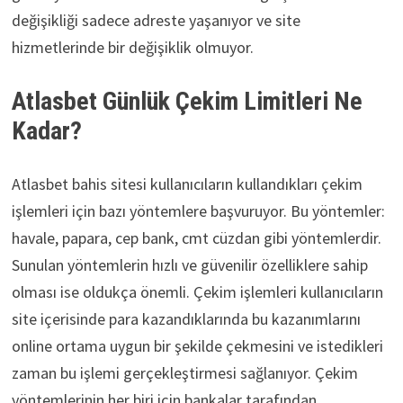
değişikliği sadece adreste yaşanıyor ve site
hizmetlerinde bir değişiklik olmuyor.
Atlasbet Günlük Çekim Limitleri Ne
Kadar?
Atlasbet bahis sitesi kullanıcıların kullandıkları çekim
işlemleri için bazı yöntemlere başvuruyor. Bu yöntemler:
havale, papara, cep bank, cmt cüzdan gibi yöntemlerdir.
Sunulan yöntemlerin hızlı ve güvenilir özelliklere sahip
olması ise oldukça önemli. Çekim işlemleri kullanıcıların
site içerisinde para kazandıklarında bu kazanımlarını
online ortama uygun bir şekilde çekmesini ve istedikleri
zaman bu işlemi gerçekleştirmesi sağlanıyor. Çekim
yöntemlerinin her biri için bankalar tarafından