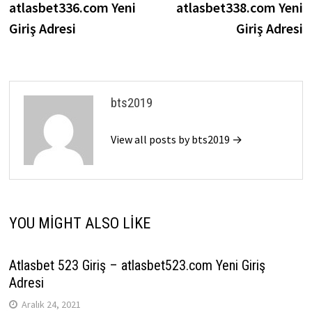
atlasbet336.com Yeni
atlasbet338.com Yeni
Giriş Adresi
Giriş Adresi
bts2019
View all posts by bts2019 →
YOU MIGHT ALSO LIKE
Atlasbet 523 Giriş – atlasbet523.com Yeni Giriş
Adresi
Aralık 24, 2021