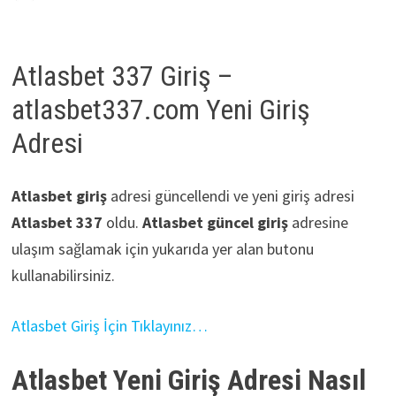
Atlasbet 337 Giriş –
atlasbet337.com Yeni Giriş
Adresi
Atlasbet giriş
adresi güncellendi ve yeni giriş adresi
Atlasbet 337
oldu.
Atlasbet güncel giriş
adresine
ulaşım sağlamak için yukarıda yer alan butonu
kullanabilirsiniz.
Atlasbet Giriş İçin Tıklayınız…
Atlasbet Yeni Giriş Adresi Nasıl