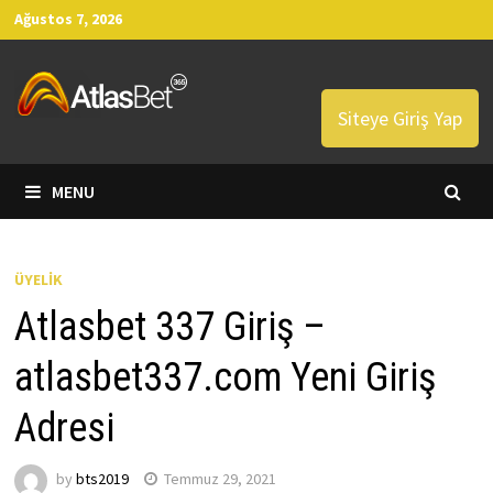
Skip
Ağustos 7, 2026
to
content
Siteye Giriş Yap
MENU
ÜYELIK
Atlasbet 337 Giriş –
atlasbet337.com Yeni Giriş
Adresi
by
bts2019
Temmuz 29, 2021