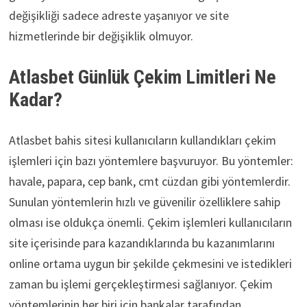
değişikliği sadece adreste yaşanıyor ve site
hizmetlerinde bir değişiklik olmuyor.
Atlasbet Günlük Çekim Limitleri Ne
Kadar?
Atlasbet bahis sitesi kullanıcıların kullandıkları çekim
işlemleri için bazı yöntemlere başvuruyor. Bu yöntemler:
havale, papara, cep bank, cmt cüzdan gibi yöntemlerdir.
Sunulan yöntemlerin hızlı ve güvenilir özelliklere sahip
olması ise oldukça önemli. Çekim işlemleri kullanıcıların
site içerisinde para kazandıklarında bu kazanımlarını
online ortama uygun bir şekilde çekmesini ve istedikleri
zaman bu işlemi gerçekleştirmesi sağlanıyor. Çekim
yöntemlerinin her biri için bankalar tarafından