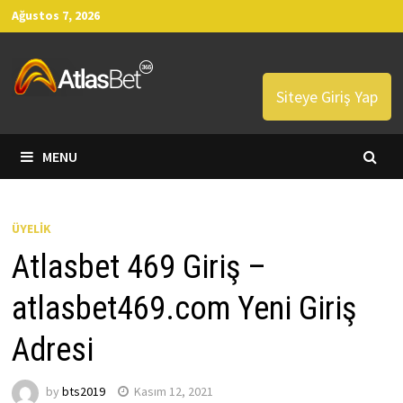
Skip
Ağustos 7, 2026
to
content
Siteye Giriş Yap
MENU
ÜYELIK
Atlasbet 469 Giriş –
atlasbet469.com Yeni Giriş
Adresi
by
bts2019
Kasım 12, 2021