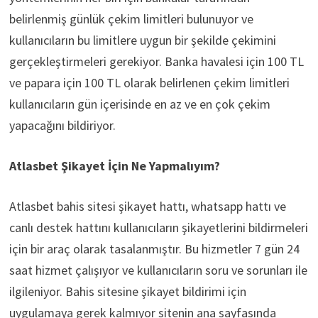
belirlenmiş günlük çekim limitleri bulunuyor ve
kullanıcıların bu limitlere uygun bir şekilde çekimini
gerçekleştirmeleri gerekiyor. Banka havalesi için 100 TL
ve papara için 100 TL olarak belirlenen çekim limitleri
kullanıcıların gün içerisinde en az ve en çok çekim
yapacağını bildiriyor.
Atlasbet Şikayet İçin Ne Yapmalıyım?
Atlasbet bahis sitesi şikayet hattı, whatsapp hattı ve
canlı destek hattını kullanıcıların şikayetlerini bildirmeleri
için bir araç olarak tasalanmıştır. Bu hizmetler 7 gün 24
saat hizmet çalışıyor ve kullanıcıların soru ve sorunları ile
ilgileniyor. Bahis sitesine şikayet bildirimi için
uygulamaya gerek kalmıyor sitenin ana sayfasında