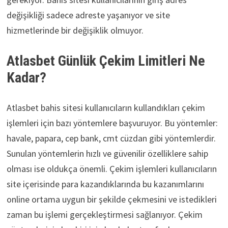
değişikliği sadece adreste yaşanıyor ve site
hizmetlerinde bir değişiklik olmuyor.
Atlasbet Günlük Çekim Limitleri Ne
Kadar?
Atlasbet bahis sitesi kullanıcıların kullandıkları çekim
işlemleri için bazı yöntemlere başvuruyor. Bu yöntemler:
havale, papara, cep bank, cmt cüzdan gibi yöntemlerdir.
Sunulan yöntemlerin hızlı ve güvenilir özelliklere sahip
olması ise oldukça önemli. Çekim işlemleri kullanıcıların
site içerisinde para kazandıklarında bu kazanımlarını
online ortama uygun bir şekilde çekmesini ve istedikleri
zaman bu işlemi gerçekleştirmesi sağlanıyor. Çekim