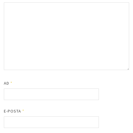
AD
*
E-POSTA
*