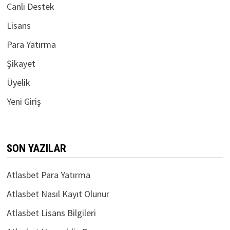
Canlı Destek
Lisans
Para Yatırma
Şikayet
Üyelik
Yeni Giriş
SON YAZILAR
Atlasbet Para Yatırma
Atlasbet Nasıl Kayıt Olunur
Atlasbet Lisans Bilgileri